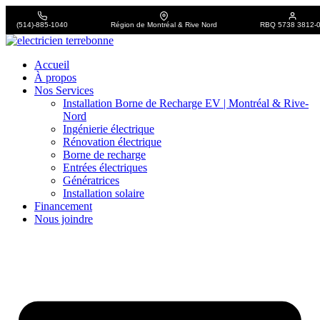
(514)-885-1040
Région de Montréal & Rive Nord
RBQ 5738 3812-
Accueil
À propos
Nos Services
Installation Borne de Recharge EV | Montréal & Rive-
Nord
Ingénierie électrique
Rénovation électrique
Borne de recharge
Entrées électriques
Génératrices
Installation solaire
Financement
Nous joindre